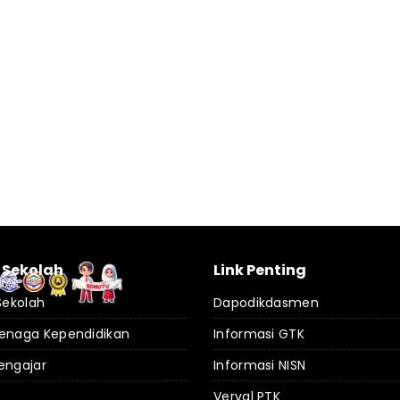
l Sekolah
Link Penting
 Sekolah
Dapodikdasmen
Tenaga Kependidikan
Informasi GTK
engajar
Informasi NISN
Verval PTK