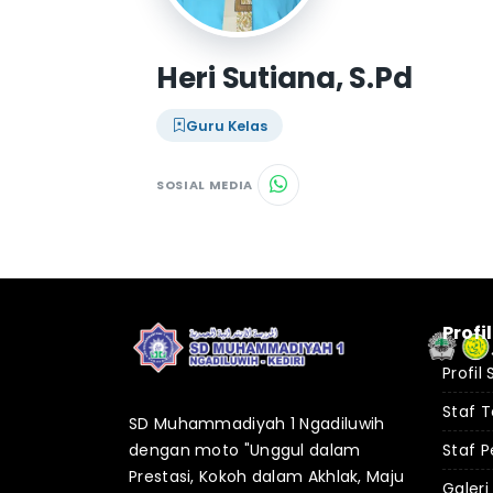
Heri Sutiana, S.Pd
Guru Kelas
SOSIAL MEDIA
Profi
Profil
Staf 
SD Muhammadiyah 1 Ngadiluwih
dengan moto "Unggul dalam
Staf P
Prestasi, Kokoh dalam Akhlak, Maju
Galeri