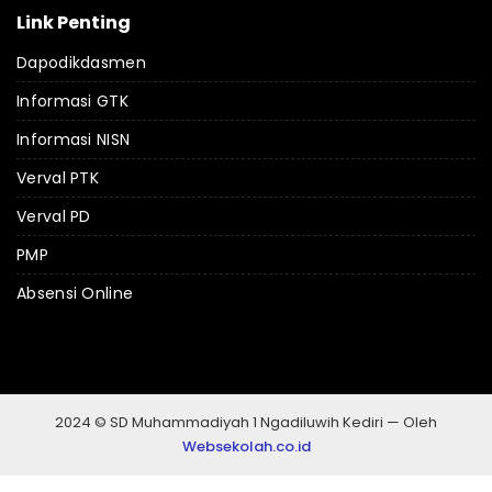
Link Penting
Dapodikdasmen
Informasi GTK
Informasi NISN
Verval PTK
Verval PD
PMP
Absensi Online
2024 © SD Muhammadiyah 1 Ngadiluwih Kediri — Oleh
Websekolah.co.id