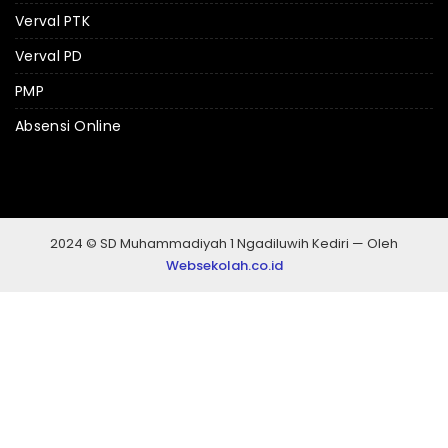
Verval PTK
Verval PD
PMP
Absensi Online
2024 © SD Muhammadiyah 1 Ngadiluwih Kediri — Oleh
Websekolah.co.id