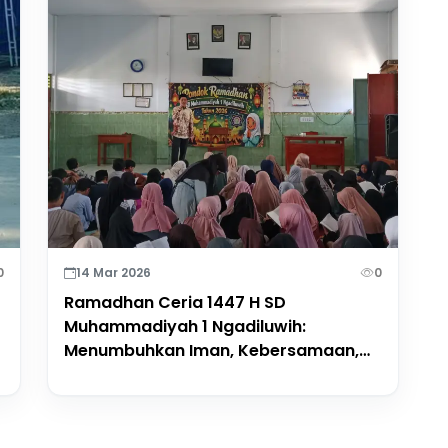
0
14 Mar 2026
0
Ramadhan Ceria 1447 H SD
Muhammadiyah 1 Ngadiluwih:
Menumbuhkan Iman, Kebersamaan,
dan Keceriaan