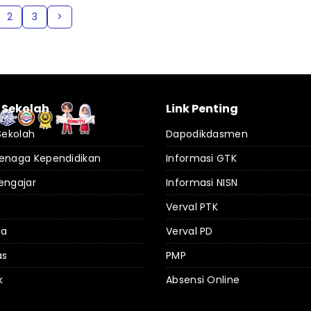
2
3
>
l Sekolah
Link Penting
 Sekolah
Dapodikdasmen
Tenaga Kependidikan
Informasi GTK
engajar
Informasi NISN
Verval PTK
da
Verval PD
as
PMP
k
Absensi Online