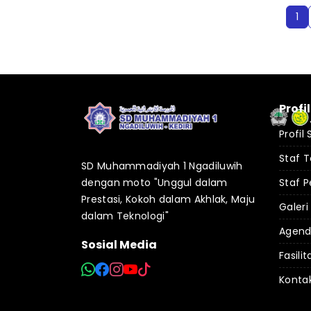
1
Profi
Profil
Staf 
SD Muhammadiyah 1 Ngadiluwih
dengan moto "Unggul dalam
Staf P
Prestasi, Kokoh dalam Akhlak, Maju
Galeri
dalam Teknologi"
Agen
Sosial Media
Fasilit
Konta