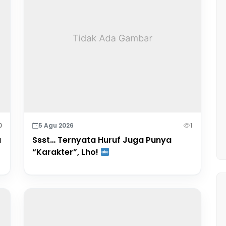
0
5 Agu 2026
1
a
Ssst… Ternyata Huruf Juga Punya
“Karakter”, Lho!