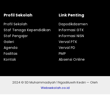
Profil Sekolah
Link Penting
Profil Sekolah
Dapodikdasmen
Staf Tenaga Kependidikan
Informasi GTK
Staf Pengajar
Informasi NISN
Galeri
Verval PTK
Agenda
Verval PD
Fasilitas
PMP
Kontak
Absensi Online
2024 © SD Muhammadiyah 1 Ngadiluwih Kediri — Oleh
Websekolah.co.id