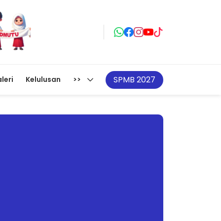
SPMB 2027
leri
Kelulusan
>>