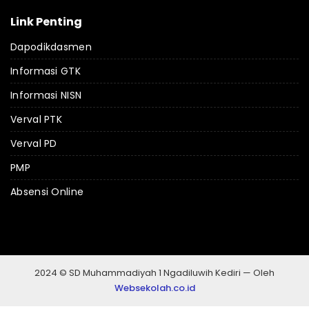
Link Penting
Dapodikdasmen
Informasi GTK
Informasi NISN
Verval PTK
Verval PD
PMP
Absensi Online
2024 © SD Muhammadiyah 1 Ngadiluwih Kediri — Oleh
Websekolah.co.id