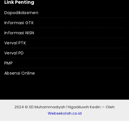
Link Penting
Dapodikdasmen
Informasi GTK
Informasi NISN
Verval PTK
Verval PD
PMP
Absensi Online
2024 © SD Muhammadiyah 1 Ngadiluwih Kediri — Oleh
Websekolah.co.id