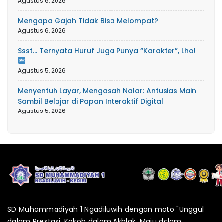
Agustus 6, 2026
Mengapa Gajah Tidak Bisa Melompat?
Agustus 6, 2026
Ssst… Ternyata Huruf Juga Punya “Karakter”, Lho!
Agustus 5, 2026
Menyentuh Layar, Mengasah Nalar: Antusias Main
Sambil Belajar di Papan Interaktif Digital
Agustus 5, 2026
SD Muhammadiyah 1 Ngadiluwih dengan moto "Unggul
dalam Prestasi, Kokoh dalam Akhlak, Maju dalam