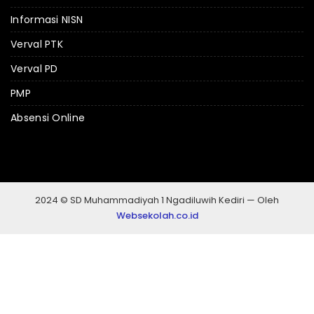
Informasi NISN
Verval PTK
Verval PD
PMP
Absensi Online
2024 © SD Muhammadiyah 1 Ngadiluwih Kediri — Oleh
Websekolah.co.id