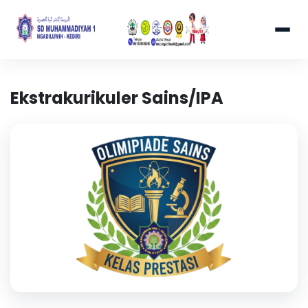
Ekstrakurikuler Sains/IPA