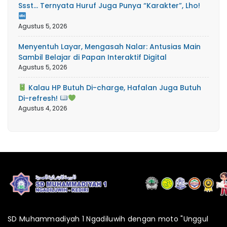
Ssst… Ternyata Huruf Juga Punya “Karakter”, Lho!
Agustus 5, 2026
Menyentuh Layar, Mengasah Nalar: Antusias Main
Sambil Belajar di Papan Interaktif Digital
Agustus 5, 2026
Kalau HP Butuh Di-charge, Hafalan Juga Butuh
Di-refresh!
Agustus 4, 2026
SD Muhammadiyah 1 Ngadiluwih dengan moto "Unggul