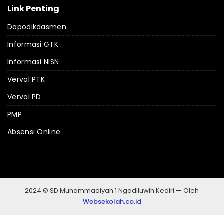
Link Penting
Dapodikdasmen
Informasi GTK
Informasi NISN
Verval PTK
Verval PD
PMP
Absensi Online
2024 © SD Muhammadiyah 1 Ngadiluwih Kediri — Oleh
Websekolah.co.id