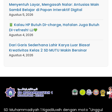
Menyentuh Layar, Mengasah Nalar: Antusias Main
Sambil Belajar di Papan Interaktif Digital
Agustus 5, 2026
Kalau HP Butuh Di-charge, Hafalan Juga Butuh
Di-refresh!
Agustus 4, 2026
Dari Garis Sederhana Lahir Karya Luar Biasa!
Kreativitas Kelas 2 SD MUTU Makin Bersinar
Agustus 4, 2026
SD Muhammadiyah 1 Ngadiluwih dengan moto "Unggul