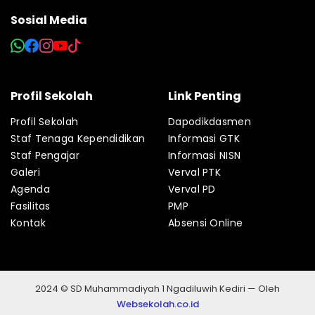
Sosial Media
Profil Sekolah
Link Penting
Profil Sekolah
Dapodikdasmen
Staf Tenaga Kependidikan
Informasi GTK
Staf Pengajar
Informasi NISN
Galeri
Verval PTK
Agenda
Verval PD
Fasilitas
PMP
Kontak
Absensi Online
2024 © SD Muhammadiyah 1 Ngadiluwih Kediri — Oleh
Websekolah.co.id