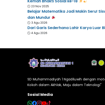
Kemah Bhakti Sosial ke-18
23 Nov 2025
Belajar Matematika Jadi Makin Seru! S
dan Mundur
3 Agu 2026
Dari Garis Sederhana Lahir Karya Luar B
4 Agu 2026
SD Muhammadiyah 1 Ngadiluwih dengan moto 
Kokoh dalam Akhlak, Maju dalam Teknologi"
Sosial Media