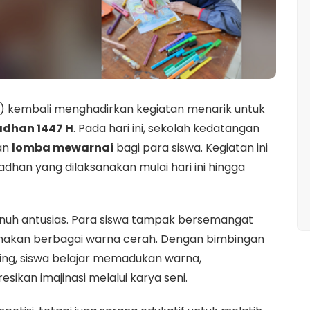
)
kembali
menghadirkan
kegiatan
menarik
untuk
adhan
1447
H
.
Pada
hari
ini,
sekolah
kedatangan
an
lomba
mewarnai
bagi
para
siswa.
Kegiatan
ini
adhan
yang
dilaksanakan
mulai
hari
ini
hingga
nuh
antusias.
Para
siswa
tampak
bersemangat
nakan
berbagai
warna
cerah.
Dengan
bimbingan
ng,
siswa
belajar
memadukan
warna,
esikan
imajinasi
melalui
karya
seni.