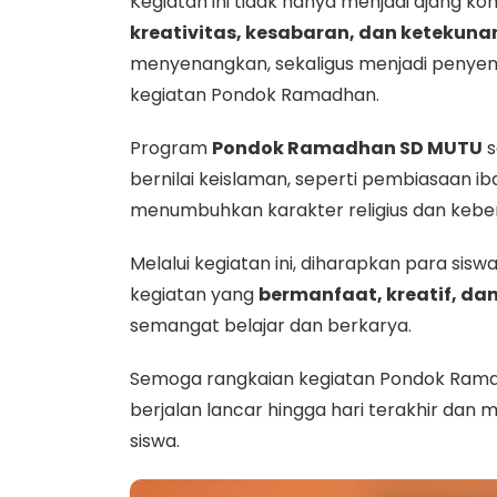
Kegiatan
ini
tidak
hanya
menjadi
ajang
kom
kreativitas,
kesabaran,
dan
ketekuna
menyenangkan,
sekaligus
menjadi
penye
kegiatan
Pondok
Ramadhan.
Program
Pondok
Ramadhan
SD
MUTU
s
bernilai
keislaman,
seperti
pembiasaan
ib
menumbuhkan
karakter
religius
dan
kebe
Melalui
kegiatan
ini,
diharapkan
para
sisw
kegiatan
yang
bermanfaat,
kreatif,
da
semangat
belajar
dan
berkarya.
Semoga
rangkaian
kegiatan
Pondok
Ram
berjalan
lancar
hingga
hari
terakhir
dan
m
siswa.