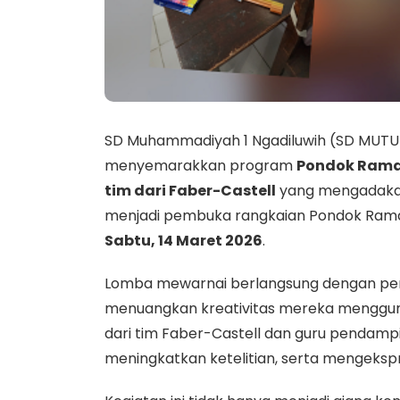
SD
Muhammadiyah
1
Ngadiluwih (
SD
MUTU
menyemarakkan
program
Pondok
Ram
tim
dari
Faber-
Castell
yang
mengadak
menjadi
pembuka
rangkaian
Pondok
Ram
Sabtu,
14
Maret
2026
.
Lomba
mewarnai
berlangsung
dengan
pe
menuangkan
kreativitas
mereka
menggu
dari
tim
Faber-
Castell
dan
guru
pendampi
meningkatkan
ketelitian,
serta
mengekspr