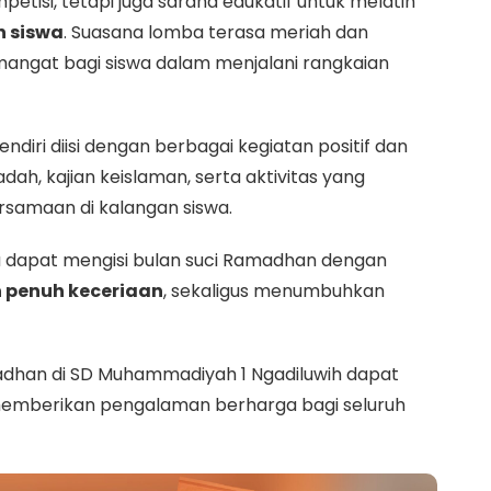
petisi,
tetapi
juga
sarana
edukatif
untuk
melatih
n
siswa
.
Suasana
lomba
terasa
meriah
dan
mangat
bagi
siswa
dalam
menjalani
rangkaian
endiri
diisi
dengan
berbagai
kegiatan
positif
dan
adah,
kajian
keislaman,
serta
aktivitas
yang
rsamaan
di
kalangan
siswa.
a
dapat
mengisi
bulan
suci
Ramadhan
dengan
n
penuh
keceriaan
,
sekaligus
menumbuhkan
adhan
di
SD
Muhammadiyah
1
Ngadiluwih
dapat
emberikan
pengalaman
berharga
bagi
seluruh