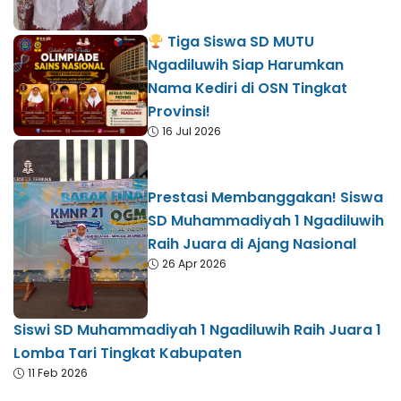
Tiga Siswa SD MUTU
Ngadiluwih Siap Harumkan
Nama Kediri di OSN Tingkat
Provinsi!
16 Jul 2026
Prestasi Membanggakan! Siswa
SD Muhammadiyah 1 Ngadiluwih
Raih Juara di Ajang Nasional
26 Apr 2026
Siswi SD Muhammadiyah 1 Ngadiluwih Raih Juara 1
Lomba Tari Tingkat Kabupaten
11 Feb 2026