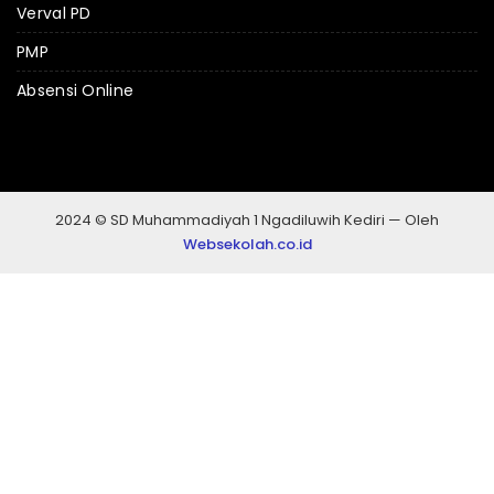
Verval PD
PMP
Absensi Online
2024 © SD Muhammadiyah 1 Ngadiluwih Kediri — Oleh
Websekolah.co.id