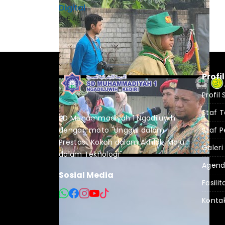
Digital
5 Agu 2026
Profi
Profil
Staf 
SD Muhammadiyah 1 Ngadiluwih
dengan moto "Unggul dalam
Staf P
Prestasi, Kokoh dalam Akhlak, Maju
Galeri
dalam Teknologi"
Agen
Sosial Media
Fasilit
Konta