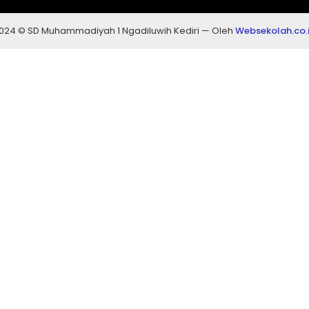
024 © SD Muhammadiyah 1 Ngadiluwih Kediri — Oleh
Websekolah.co.