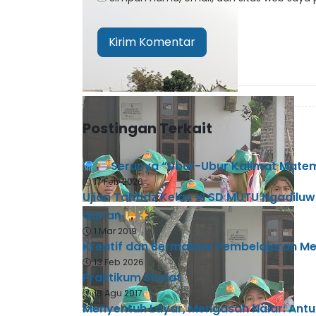
Postingan Terkait
Serunya “Ubur-Ubur Kalimat Matema
17 Feb 2026
Ujian Tahfidz Kelas VI SD MUTU Ngadiluw
Qur’an
1 Mar 2019
Kreatif dan Bermakna: Pembelajaran M
13 Feb 2026
Praktikum Sholat
18 Agu 2017
Menyentuh Layar, Mengasah Nalar: Antusi