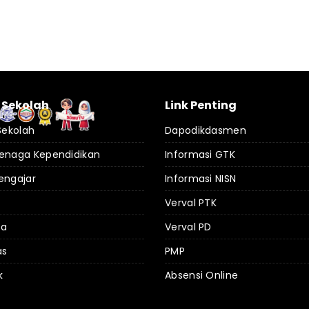
l Sekolah
Link Penting
 Sekolah
Dapodikdasmen
Tenaga Kependidikan
Informasi GTK
engajar
Informasi NISN
Verval PTK
da
Verval PD
as
PMP
k
Absensi Online