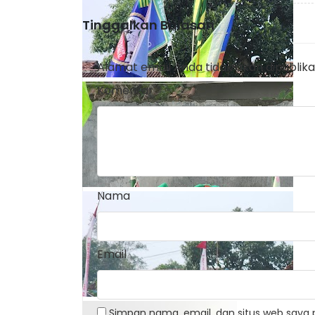
Tinggalkan Balasan
Alamat email Anda tidak akan dipublika
Komentar
*
Nama
Email
Simpan nama, email, dan situs web saya 