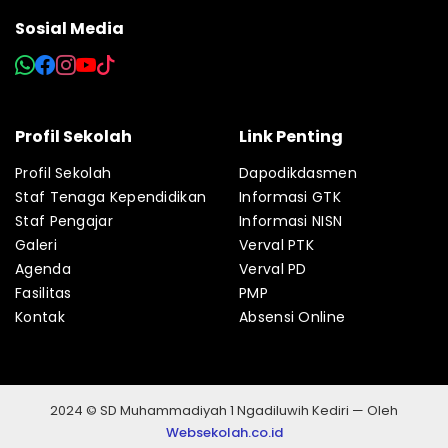
Sosial Media
Profil Sekolah
Link Penting
Profil Sekolah
Dapodikdasmen
Staf Tenaga Kependidikan
Informasi GTK
Staf Pengajar
Informasi NISN
Galeri
Verval PTK
Agenda
Verval PD
Fasilitas
PMP
Kontak
Absensi Online
2024 © SD Muhammadiyah 1 Ngadiluwih Kediri — Oleh
Websekolah.co.id